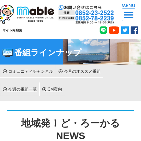
番組ラインナップ
コミュニティチャンネル
今月のオススメ番組
今週の番組一覧
CM案内
地域発！ど・ろーかる
NEWS