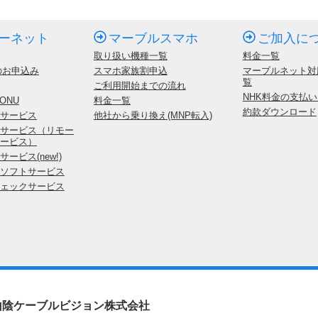
ーネット
マーブルスマホ
ご加入に
取り扱い機種一覧
料金一覧
のお申込み
スマホ家族割申込
マーブルネット対
覧
ご利用開始までの流れ
NHK料金の支払
ONU
料金一覧
約款ダウンロード
サービス
他社から乗り換え(MNP転入)
サービス（リモー
ービス）
ービス(new!)
ソフトサービス
ェックサービス
山陰ケーブルビジョン株式会社