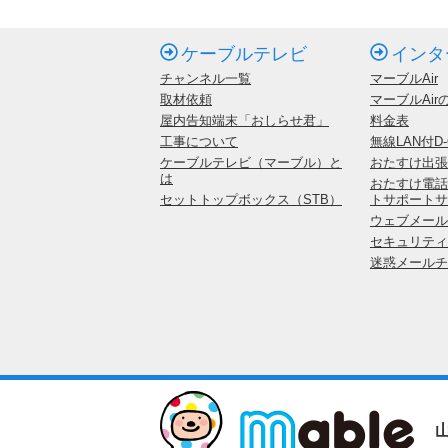
ケーブルテレビ
インタ
チャンネル一覧
マーブルAir
取材依頼
マーブルAir
屋内告知端末「おしらせ君」
料金表
工事について
無線LAN付D-
ケーブルテレビ（マーブル）と
おたすけ出張
は
おたすけ電話
セットトップボックス（STB）
トサポートサ
ウェブメールサ
セキュリティ
迷惑メールチ