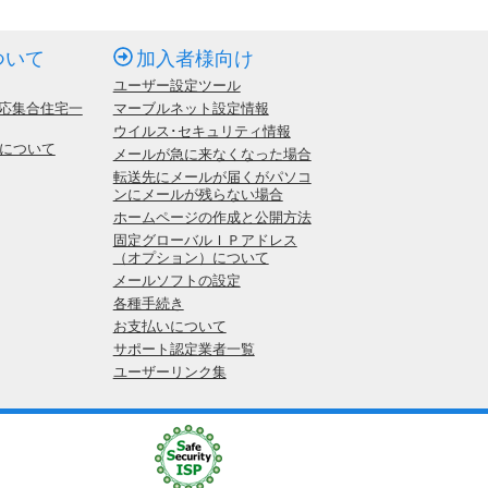
ついて
加入者様向け
ユーザー設定ツール
応集合住宅一
マーブルネット設定情報
ウイルス･セキュリティ情報
いについて
メールが急に来なくなった場合
転送先にメールが届くがパソコ
ンにメールが残らない場合
ホームページの作成と公開方法
固定グローバルＩＰアドレス
（オプション）について
メールソフトの設定
各種手続き
お支払いについて
サポート認定業者一覧
ユーザーリンク集