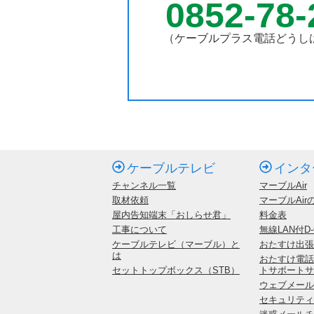
0852-78-
（ケーブルプラス電話どうし
ケーブルテレビ
インタ
チャンネル一覧
マーブルAir
取材依頼
マーブルAir
屋内告知端末「おしらせ君」
料金表
工事について
無線LAN付D-
ケーブルテレビ（マーブル）と
おたすけ出張
は
おたすけ電話
セットトップボックス（STB）
トサポートサ
ウェブメールサ
セキュリティ