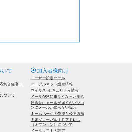
ついて
加入者様向け
ユーザー設定ツール
応集合住宅一
マーブルネット設定情報
ウイルス･セキュリティ情報
いについて
メールが急に来なくなった場合
転送先にメールが届くがパソコ
ンにメールが残らない場合
ホームページの作成と公開方法
固定グローバルＩＰアドレス
（オプション）について
メールソフトの設定