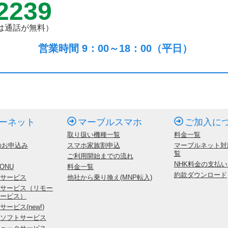
2239
は通話が無料）
営業時間 9：00～18：00（平日）
ーネット
マーブルスマホ
ご加入に
取り扱い機種一覧
料金一覧
のお申込み
スマホ家族割申込
マーブルネット対
覧
ご利用開始までの流れ
NHK料金の支払
ONU
料金一覧
約款ダウンロード
サービス
他社から乗り換え(MNP転入)
サービス（リモー
ービス）
ービス(new!)
ソフトサービス